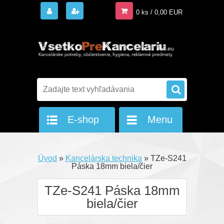
0 ks / 0,00 EUR
E-shop
Menu
Úvod
»
Kancelárska technika
»
TZe-S241
Páska 18mm biela/čier
TZe-S241 Páska 18mm
biela/čier