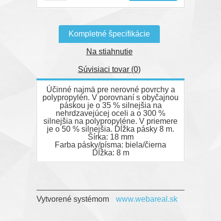
Kompletné špecifikácie
Na stiahnutie
Súvisiaci tovar (0)
Účinné najmä pre nerovné povrchy a
polypropylén. V porovnaní s obyčajnou
páskou je o 35 % silnejšia na
nehrdzavejúcej oceli a o 300 %
silnejšia na polypropyléne. V priemere
je o 50 % silnejšia. Dĺžka pásky 8 m.
Šírka: 18 mm
Farba pásky/písma: biela/čierna
Dĺžka: 8 m
Vytvorené systémom
www.webareal.sk