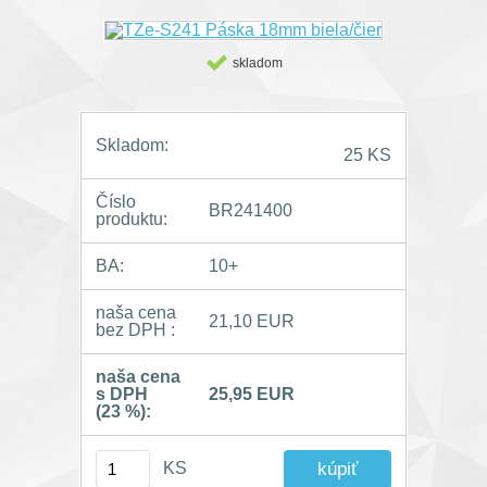
skladom
Skladom:
25 KS
Číslo
BR241400
produktu:
BA:
10+
naša cena
21,10 EUR
bez DPH :
naša cena
s DPH
25,95 EUR
(23 %):
KS