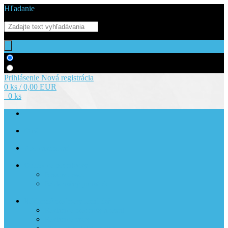
Hľadanie
Hľadať v tovare
Hľadať v článkoch
Prihlásenie
Nová registrácia
0 ks / 0,00 EUR
0 ks
O nás
Ako nakupovať
Obchodné podmienky
Rozvoz tovaru
Reklamačný poriadok
Reklamné predmety textil tlač
Reklamné predmety a textil
Reklamné tašky