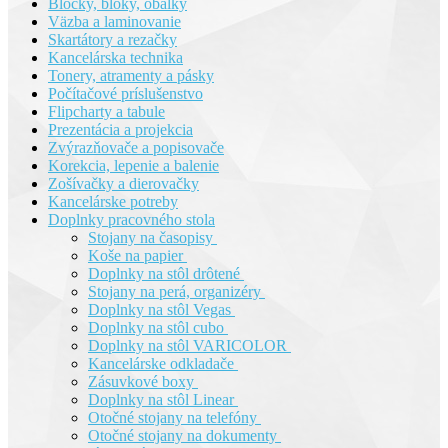
Bločky, bloky, obálky
Väzba a laminovanie
Skartátory a rezačky
Kancelárska technika
Tonery, atramenty a pásky
Počítačové príslušenstvo
Flipcharty a tabule
Prezentácia a projekcia
Zvýrazňovače a popisovače
Korekcia, lepenie a balenie
Zošívačky a dierovačky
Kancelárske potreby
Doplnky pracovného stola
Stojany na časopisy
Koše na papier
Doplnky na stôl drôtené
Stojany na perá, organizéry
Doplnky na stôl Vegas
Doplnky na stôl cubo
Doplnky na stôl VARICOLOR
Kancelárske odkladače
Zásuvkové boxy
Doplnky na stôl Linear
Otočné stojany na telefóny
Otočné stojany na dokumenty