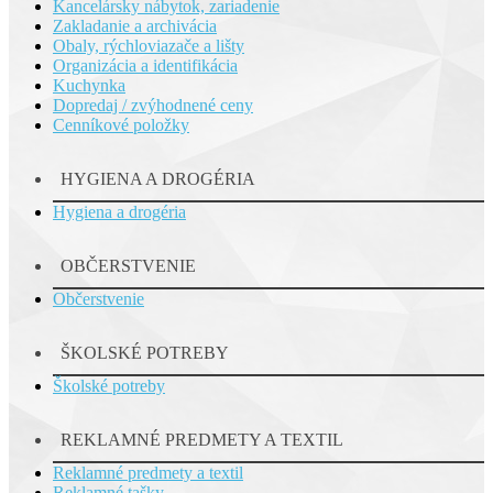
Kancelársky nábytok, zariadenie
Zakladanie a archivácia
Obaly, rýchloviazače a lišty
Organizácia a identifikácia
Kuchynka
Dopredaj / zvýhodnené ceny
Cenníkové položky
HYGIENA A DROGÉRIA
Hygiena a drogéria
OBČERSTVENIE
Občerstvenie
ŠKOLSKÉ POTREBY
Školské potreby
REKLAMNÉ PREDMETY A TEXTIL
Reklamné predmety a textil
Reklamné tašky