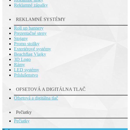
Reklamné zápalky
REKLAMNÉ SYSTÉMY
Roll up bannery
Prezentačné steny
Stojany
Promo stolíky
Exteriérové systémy
Beachflag Vlajky
3D Logo
Rámy
LED systémy
Príslušenstvo
OFSETOVÁ A DIGITÁLNA TLAČ
Ofsetová a digitálna tlač
Pečiatky
Pečiatky