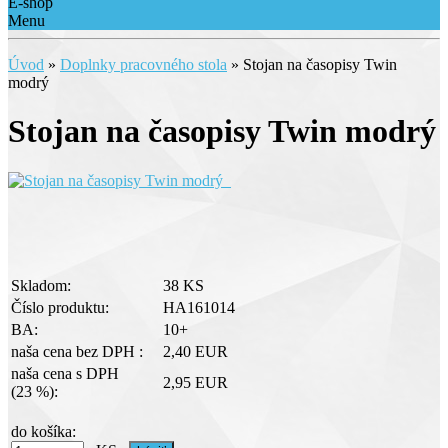
E-shop
Menu
Úvod
»
Doplnky pracovného stola
»
Stojan na časopisy Twin
modrý
Stojan na časopisy Twin modrý
Skladom:
38 KS
Číslo produktu:
HA161014
BA:
10+
naša cena bez DPH :
2,40 EUR
naša cena s DPH
2,95 EUR
(23 %):
do košíka: