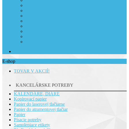
Ofsetová a digitálna tlač
Reklamné zápalky
Roll up bannery
Stojany
Promo stolíky
Exteriérové systémy
Beachflag Vlajky
Rámy
LED systémy
Kontakt
E-shop
TOVAR V AKCIÍ!
KANCELÁRSKE POTREBY
KALENDÁRE, DIÁRE
Kopírovací papier
Papier do laserovej tlačiarne
Papier do atramentovej tlačiar
Papier
Písacie potreby
Samolepiace etikety