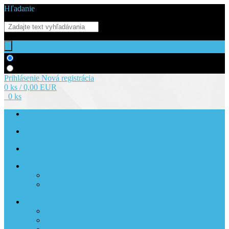
Hľadanie
Hľadať v tovare
Hľadať v článkoch
Prihlásenie
Nová registrácia
0 ks / 0,00 EUR
0 ks
O nás
Ako nakupovať
Obchodné podmienky
Rozvoz tovaru
Reklamačný poriadok
Reklamné predmety textil tlač
Reklamné predmety a textil
Reklamné tašky