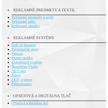
REKLAMNÉ PREDMETY A TEXTIL
Reklamné predmety a textil
Reklamné tašky
Reklamné zápalky
REKLAMNÉ SYSTÉMY
Roll up bannery
Prezentačné steny
Stojany
Promo stolíky
Exteriérové systémy
Beachflag Vlajky
3D Logo
Rámy
LED systémy
Príslušenstvo
OFSETOVÁ A DIGITÁLNA TLAČ
Ofsetová a digitálna tlač