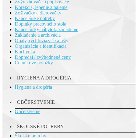
Zvýrazňovače a popisovače
Korekcia, lepenie a balenie
Zošívačky a dierovačky
Kancelárske potreby
Doplnky pracovného stola
Kancelársky nábytok, zariadenie
Zakladanie a archivácia
Obaly, rýchloviazače a lišty
Organizácia a identifikácia
Kuchynka
Dopredaj / zvýhodnené ceny
Cenníkové položky
HYGIENA A DROGÉRIA
Hygiena a drogéria
OBČERSTVENIE
Občerstvenie
ŠKOLSKÉ POTREBY
Školské potreby