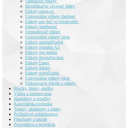
Tabelačné etikety
Identifikačné závesné štítky
Etikety plastové
Univerzálne etikety farebné
Etikety pre tlač vo fotokvalite
Etikety strieborné
Odstraňovač etikiet
Univerzálne etikety biele
Etikety nepriehľadné
Etikety formátu A5
Etikety pre médiá
Etikety bezpečnostné
Etikety Laser
Etikety Inkjet
Etikety priehľadné
Univerzálne etikety biele
Etiketovacie kliešte a etikety
Bločky, bloky, obálky
Väzba a laminovanie
Skartátory a rezačky
Kancelárska technika
Tonery, atramenty a pásky
Počítačové príslušenstvo
Flipcharty a tabule
Prezentácia a projekcia