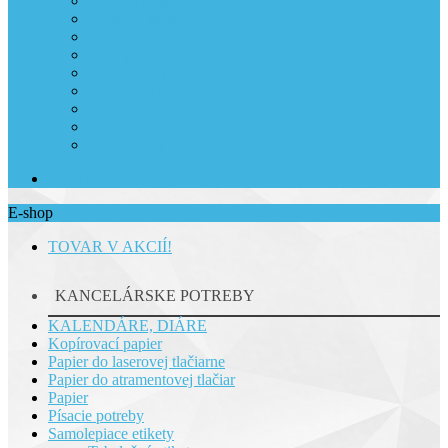
Ofsetová a digitálna tlač
Reklamné zápalky
Roll up bannery
Stojany
Promo stolíky
Exteriérové systémy
Beachflag Vlajky
Rámy
LED systémy
Kontakt
E-shop
TOVAR V AKCIÍ!
KANCELÁRSKE POTREBY
KALENDÁRE, DIÁRE
Kopírovací papier
Papier do laserovej tlačiarne
Papier do atramentovej tlačiar
Papier
Písacie potreby
Samolepiace etikety