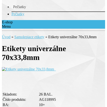
Pečiatky
Pečiatky
E-shop
Menu
Úvod
»
Samolepiace etikety
»
Etikety univerzálne 70x33,8mm
Etikety univerzálne
70x33,8mm
Skladom:
26 BAL.
Číslo produktu:
AG118995
BA:
10+