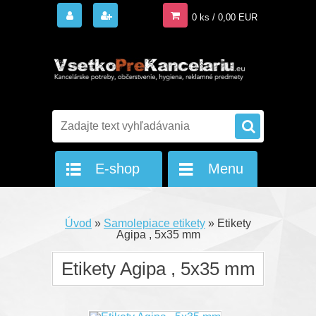
0 ks / 0,00 EUR
E-shop
Menu
Úvod
»
Samolepiace etikety
»
Etikety
Agipa , 5x35 mm
Etikety Agipa , 5x35 mm