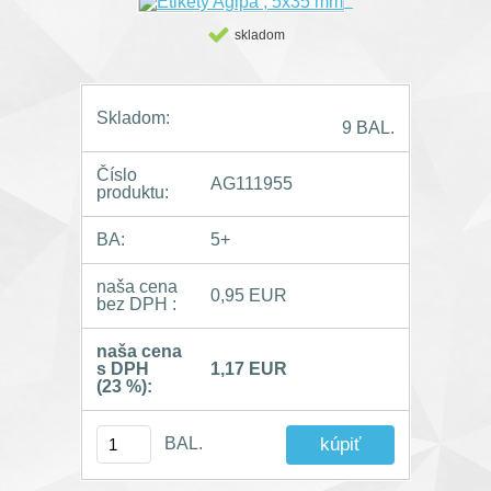
skladom
Skladom:
9 BAL.
Číslo
AG111955
produktu:
BA:
5+
naša cena
0,95 EUR
bez DPH :
naša cena
s DPH
1,17 EUR
(23 %):
BAL.